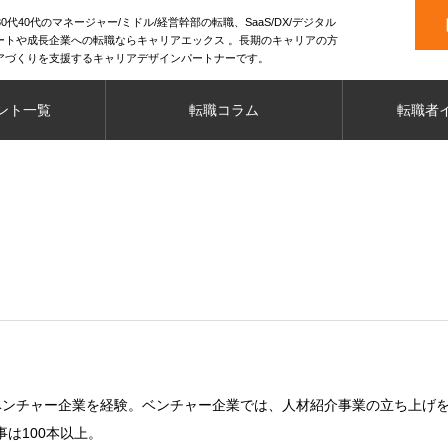
0代40代のマネージャー/ミドル/経営幹部の転職、SaaS/DX/デジタル
ートや成長企業への転職ならキャリアエックス 。長期のキャリアの方
アづくりを支援するキャリアデザインパートナーです。
ント一覧
転職コラム
転職者
ベンチャー企業を経験。ベンチャー企業では、人材紹介事業の立ち上げを
は100本以上。