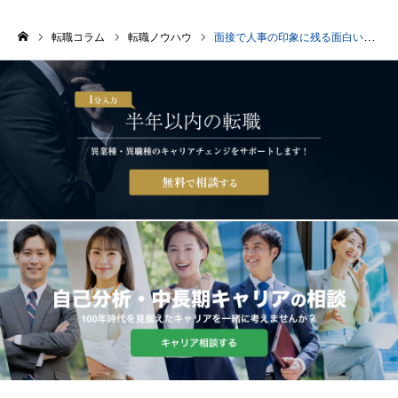
転職コラム
転職ノウハウ
面接で人事の印象に残る面白い逆質問21選！企業側の意図やNG質問も紹介
ホーム