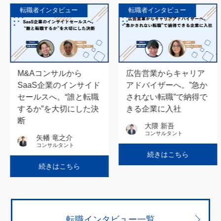
ュー
転職者インタビュー
転職者インタビ
ルから
広告営業からキャリア
メディア営業
のインサイド
アドバイザーへ。”急か
ティカルSaa
“誰と転職
されない転職”で納得で
スタマーサク
切にした決
きる企業に入社
職し、わずか
ージャーに昇
大隈 新吾
コンサルタント
之介
佐野 諒治
ント
コンサルタン
続きはこちら
こちら
続きはこ
転職インタビュー一覧