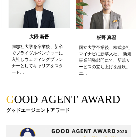
新吾
板野 真澄
矢幡 竜
卒業後、新卒
国立大学卒業後、株式会社
高校卒業後、米
ベンチャーに
マイナビに新卒入社。 新規
の留学を経て、
ィングプラン
事業開発部門にて、新規サ
クルートに新卒
ャリアをスタ
ービスの立ち上げを経験。
企画営業として社
エ...
GOOD AGENT AWARD
グッドエージェントアワード