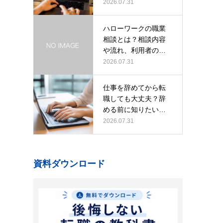
業・市…
2026.07.31
ハローワークの職業
相談とは？相談内容
や流れ、利用者の口
コミ・質問例…
2026.07.31
仕事を辞めてから転
職しても大丈夫？辞
める前に知りたい判
断基準や注意…
2026.07.31
資料ダウンロード