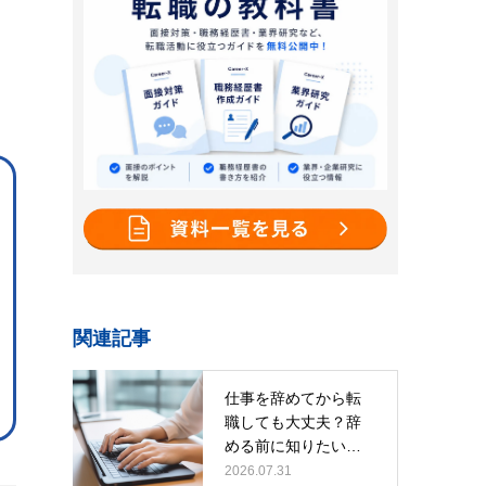
関連記事
仕事を辞めてから転
職しても大丈夫？辞
める前に知りたい判
断基準や注意点を
2026.07.31