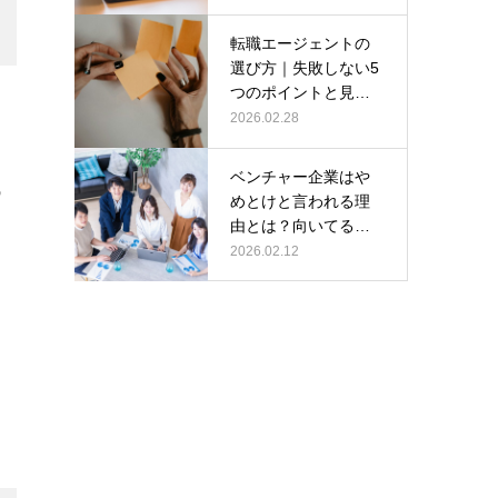
解…
転職エージェントの
選び方｜失敗しない5
つのポイントと見極
め方
2026.02.28
ベンチャー企業はや
職
めとけと言われる理
由とは？向いてる人
の特徴や転職成功
2026.02.12
の…
る