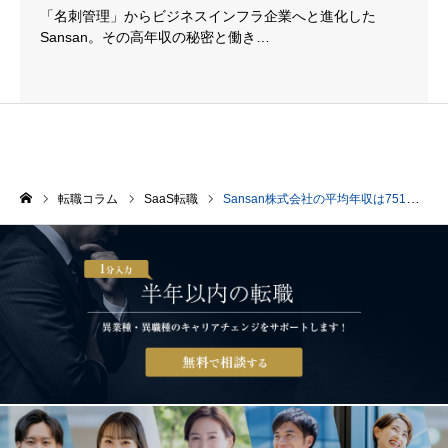
「名刺管理」からビジネスインフラ企業へと進化した
Sansan。その高年収の秘密と働き…
転職コラム
SaaS転職
Sansan株式会社の平均年収は751万円！ユニークな福利厚生や転職難易度について解説
ホーム