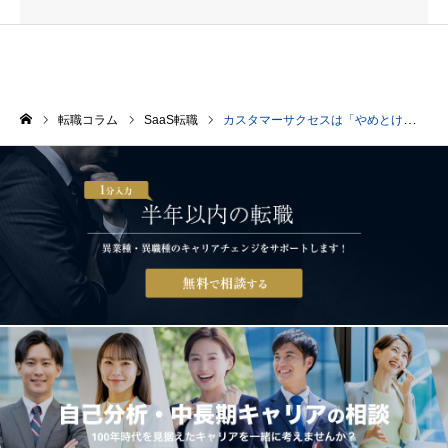
転職コラム
SaaS転職
カスタマーサクセスは「やめとけ」って本当？向いている人・向いていない人を現場目線で解説
ホーム