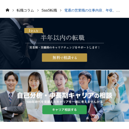
転職コラム
SaaS転職
電通の営業職の仕事内容、年収、必要なスキルを紹介
ホーム