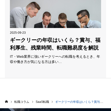
2025-09-23
ギークリーの年収はいくら？賞与、福
利厚生、残業時間、転職難易度を解説
IT・Web業界に強いギークリーへの転職を考えるとき、年
収や働き方が気になる方は多い…
転職コラム
SaaS転職
ギークリーの年収はいくら？賞与、福利厚生、残業時間、転職難易度を解説
ホーム