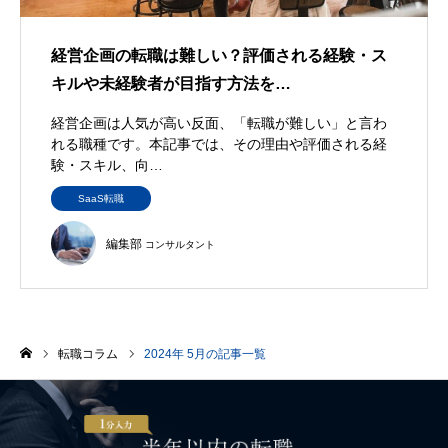
経営企画の転職は難しい？評価される経験・ス
キルや未経験者が目指す方法を…
経営企画は人気が高い反面、「転職が難しい」と言わ
れる職種です。本記事では、その理由や評価される経
験・スキル、向…
SaaS転職
編集部
コンサルタント
転職コラム
2024年 5月の記事一覧
ホーム