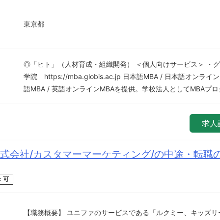
東京都
◎「ヒト」（人材育成・組織開発） ＜個人向けサービス＞ ・
学院 https://mba.globis.ac.jp 日本語MBA / 日本語オン
語MBA / 英語オンラインMBAを提供。学校法人としてMBAプロ
求人
式会社/カスタマーマーケティング/の中途・転職
：可
【職務概要】 ユニファのサービスである「ルクミー、キッズリ