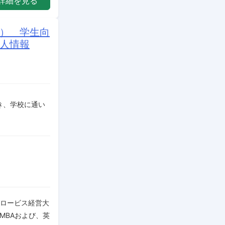
詳細を見る
語） 学生向
求人情報
き、学校に通い
グロービス経営大
ラインMBAおよび、英