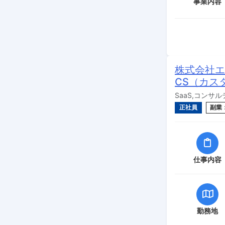
事業内容
株式会社エ
CS（カス
SaaS,コンサ
正社員
副業
仕事内容
勤務地