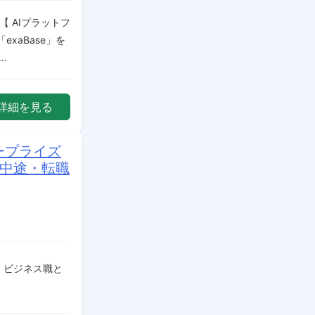
 AIプラットフ
xaBase」を
…
詳細を見る
ープライズ
の中途・転職
を、ビジネス職と