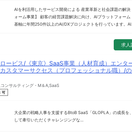
AIを利活用したサービス開発による 産業革新と社会課題の解決 【
ォーム事業】 顧客の経営課題解決に向け、AIプラットフォーム「e
基軸に年間250件以上のAI/DXプロジェクトを行っています。AI
求人
ロービス/《東京》SaaS事業（人材育成）エンタ
カスタマーサクセス（プロフェッショナル職）/
コンサルティング・M＆A,SaaS
：可
大企業の戦略人事を支援するBtoB SaaS「GLOPLA」の成長
して牽引いただくチャレンジングな…