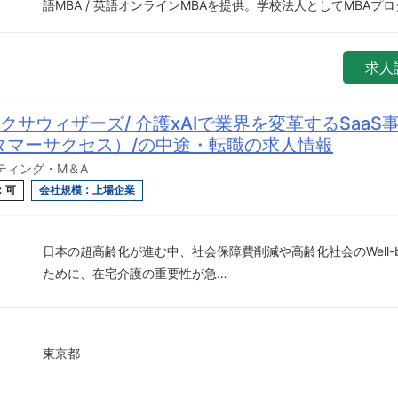
語MBA / 英語オンラインMBAを提供。学校法人としてMBAプロ
求人
クサウィザーズ/ 介護xAIで業界を変革するSaaS
タマーサクセス）/の中途・転職の求人情報
ルティング・M＆A
：可
会社規模：上場企業
日本の超高齢化が進む中、社会保障費削減や高齢化社会のWell-b
ために、在宅介護の重要性が急…
東京都