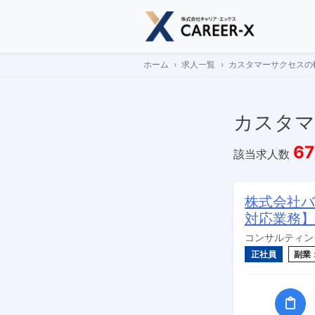
Skip
to
content
ホーム
求人一覧
カスタマーサクセスの
カスタマ
67
該当求人数
株式会社バ
対応業務】
コンサルティン
正社員
副業