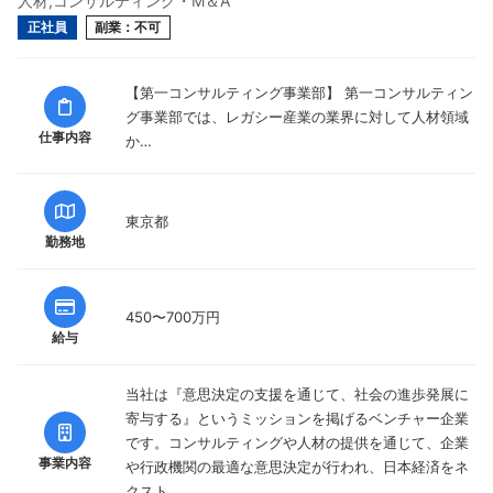
人材,コンサルティング・M＆A
正社員
副業：不可
【第一コンサルティング事業部】 第一コンサルティン
グ事業部では、レガシー産業の業界に対して人材領域
仕事内容
か…
東京都
勤務地
450〜700万円
給与
当社は『意思決定の支援を通じて、社会の進歩発展に
寄与する』というミッションを掲げるベンチャー企業
です。コンサルティングや人材の提供を通じて、企業
事業内容
や行政機関の最適な意思決定が行われ、日本経済をネ
クスト…