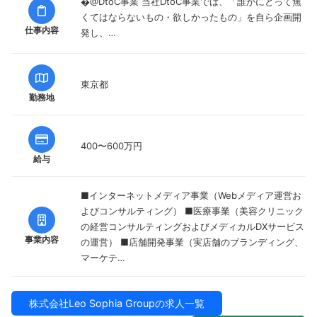
�@DtoC事業 当社DtoC事業では、「誰かにとって無
くてはならないもの・欲しかったもの」を自ら企画開
仕事内容
発し、…
東京都
勤務地
400〜600万円
給与
■インターネットメディア事業（Webメディア運営お
よびコンサルティング） ■医療事業（美容クリニック
の経営コンサルティングおよびメディカルDXサービス
事業内容
の運営） ■店舗開発事業（実店舗のブランディング、
マーケテ…
株式会社Leo Sophia Groupの求人一覧