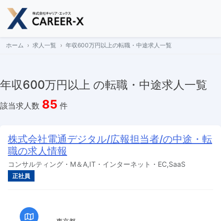
Skip
to
content
ホーム
求人一覧
年収600万円以上の転職・中途求人一覧
年収600万円以上 の転職・中途求人一覧
85
該当求人数
件
株式会社電通デジタル/広報担当者/の中途・転
職の求人情報
コンサルティング・M＆A,IT・インターネット・EC,SaaS
正社員
東京都