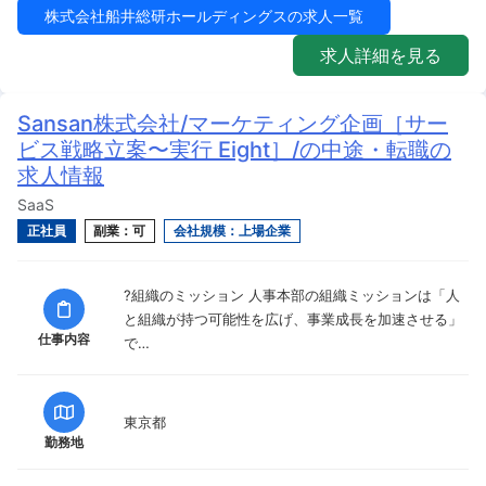
株式会社船井総研ホールディングスの求人一覧
求人詳細を見る
Sansan株式会社/マーケティング企画［サー
ビス戦略立案〜実行 Eight］/の中途・転職の
求人情報
SaaS
正社員
副業：可
会社規模：上場企業
?組織のミッション 人事本部の組織ミッションは「人
と組織が持つ可能性を広げ、事業成長を加速させる」
仕事内容
で…
東京都
勤務地