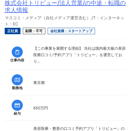
株式会社トリビュー/法人営業/の中途・転職の
求人情報
マスコミ・メディア（自社メディア運営含む）,IT・インターネッ
ト・EC
正社員
副業：不可
会社規模：スタートアップ
【この事業を展開する理由】 当社は国内最大級の美容
医療口コミ/予約アプリ「トリビュー」を運営してお
仕事内容
り…
東京都
勤務地
650万円
給与
美容医療・整形の口コミ予約アプリ「トリビュー」の