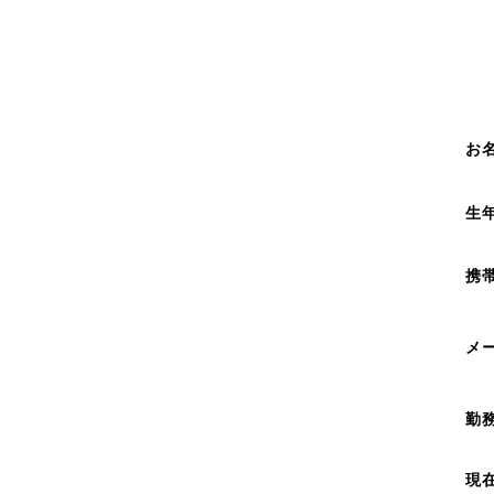
お
生
携
メ
勤
現