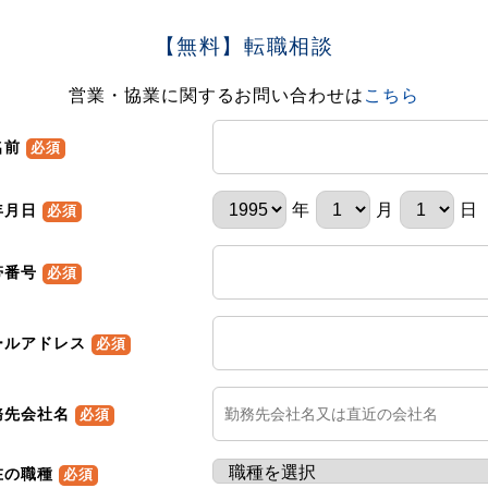
【無料】転職相談
営業・協業に関するお問い合わせは
こちら
名前
必須
年
月
日
年月日
必須
帯番号
必須
ールアドレス
必須
務先会社名
必須
在の職種
必須