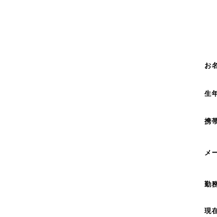
お
生
携
メ
勤
現