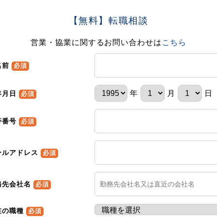
【無料】転職相談
営業・協業に関するお問い合わせは
こちら
名前
必須
年
月
日
年月日
必須
帯番号
必須
ールアドレス
必須
務先会社名
必須
在の職種
必須