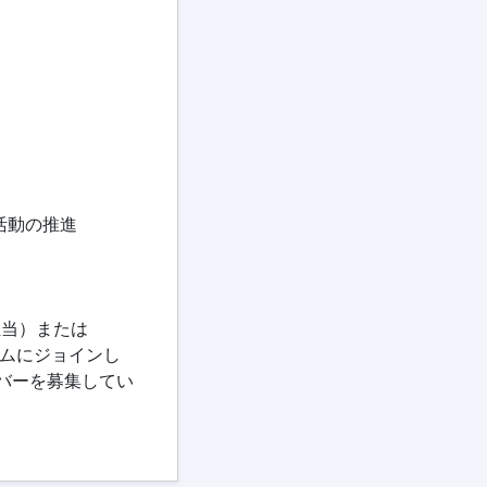
活動の推進
ズ担当）または
チームにジョインし
バーを募集してい