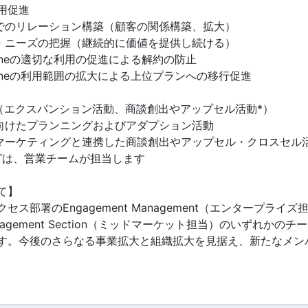
用促進
チでのリレーション構築（顧客の関係構築、拡大）
題・ニーズの把握（継続的に価値を提供し続ける）
E Oneの適切な利用の促進による解約の防止
E Oneの利用範囲の拡大による上位プランへの移行促進
出（エクスパンション活動、商談創出やアップセル活動*）
に向けたプランニングおよびアダプション活動
ーマーケティングと連携した商談創出やアップセル・クロスセル
グは、営業チームが担当します
て】
セス部署のEngagement Management（エンタープライ
Management Section（ミッドマーケット担当）のいずれかの
す。今後のさらなる事業拡大と組織拡大を見据え、新たなメン