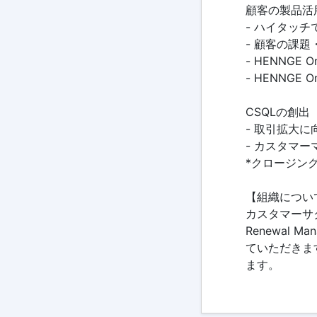
顧客の製品活
- ハイタッ
- 顧客の課
- HENNG
- HENNG
CSQLの創
- 取引拡大
- カスタマ
*クロージン
【組織につい
カスタマーサク
Renewal 
ていただきま
ます。