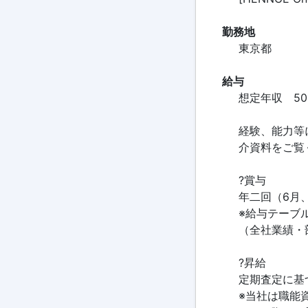
勤務地
東京都
給与
想定年収 50
経験、能力等
介資料をご覧
?賞与
年二回（6月、
※給与テーブ
（全社業績・
?昇給
定期査定に基
※当社は職能