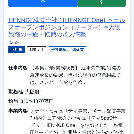
る
HENNGE株式会社 / [HENNGE One] セール
スオープンポジション（リーダー）※大阪
勤務の中途・転職の求人情報
SaaS
正社員
副業：可
会社規模：上場企業
仕事内容
【募集背景/業務概要】 近年の事業/組織の
急速成長の結果、当社の現在の営業組織で
は、メンバー育成を含め…
勤務地
大阪府
給与
810〜1870万円
事業内容
クラウドセキュリティ事業、メール配信事業
?国内シェアNo.1 のセキュリティSaaSサー
ビス「HENNGE One」を始めとした、各種
ITサービスの自社開発・提供? 昨今のビジネ