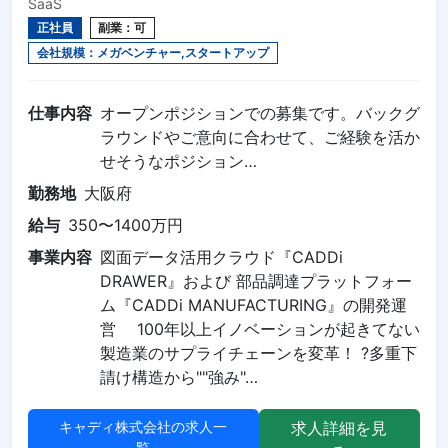
SaaS
正社員
副業：可
会社規模：メガベンチャー,スタートアップ
仕事内容
オープンポジションでの募集です。バックグ
ラウンドやご意向に合わせて、ご経験を活か
せそうなポジション…
勤務地
大阪府
給与
350〜1400万円
事業内容
図面データ活用クラウド『CADDi
DRAWER』および 部品調達プラットフォー
ム『CADDi MANUFACTURING』の開発運
営 100年以上イノベーションが起きてない
製造業のサプライチェーンを変革！ ?多重下
請け構造から""強み"…
キャディ株式会社の求人一
求人詳細を見
覧