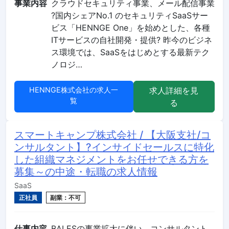
事業内容
クラウドセキュリティ事業、メール配信事業
?国内シェアNo.1 のセキュリティSaaSサー
ビス「HENNGE One」を始めとした、各種
ITサービスの自社開発・提供? 昨今のビジネ
ス環境では、SaaSをはじめとする最新テク
ノロジ…
HENNGE株式会社の求人一
求人詳細を見
覧
る
スマートキャンプ株式会社 / 【大阪支社/コ
ンサルタント】?インサイドセールスに特化
した組織マネジメントをお任せできる方を
募集～の中途・転職の求人情報
SaaS
正社員
副業：不可
仕事内容
BALESの事業拡大に伴い、コンサルタント