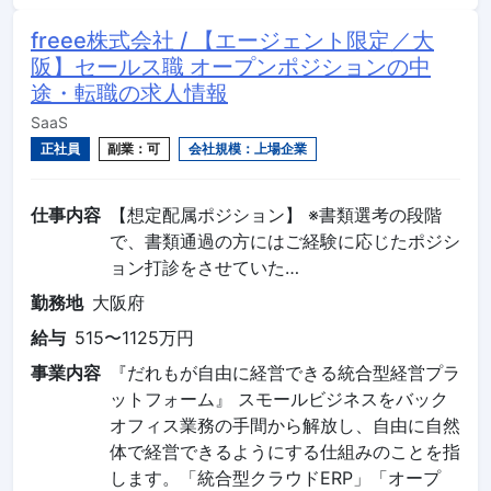
freee株式会社 / 【エージェント限定／大
阪】セールス職 オープンポジションの中
途・転職の求人情報
SaaS
正社員
副業：可
会社規模：上場企業
仕事内容
【想定配属ポジション】 ※書類選考の段階
で、書類通過の方にはご経験に応じたポジシ
ョン打診をさせていた…
勤務地
大阪府
給与
515〜1125万円
事業内容
『だれもが自由に経営できる統合型経営プラ
ットフォーム』 スモールビジネスをバック
オフィス業務の手間から解放し、自由に自然
体で経営できるようにする仕組みのことを指
します。「統合型クラウドERP」「オープ