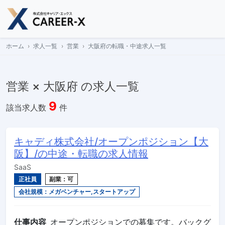
Skip
to
content
ホーム
求人一覧
営業
大阪府の転職・中途求人一覧
営業 × 大阪府 の求人一覧
9
該当求人数
件
キャディ株式会社/オープンポジション【大
阪】/の中途・転職の求人情報
SaaS
正社員
副業：可
会社規模：メガベンチャー,スタートアップ
仕事内容
オープンポジションでの募集です。バックグ