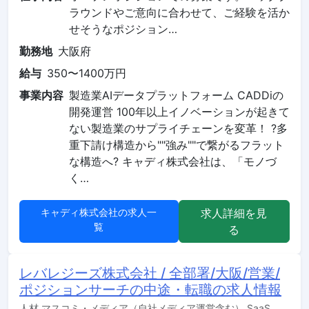
ラウンドやご意向に合わせて、ご経験を活か
せそうなポジション…
勤務地
大阪府
給与
350〜1400万円
事業内容
製造業AIデータプラットフォーム CADDiの
開発運営 100年以上イノベーションが起きて
ない製造業のサプライチェーンを変革！ ?多
重下請け構造から""強み""で繋がるフラット
な構造へ? キャディ株式会社は、「モノづ
く…
キャディ株式会社の求人一
求人詳細を見
覧
る
レバレジーズ株式会社 / 全部署/大阪/営業/
ポジションサーチの中途・転職の求人情報
人材,マスコミ・メディア（自社メディア運営含む）,SaaS