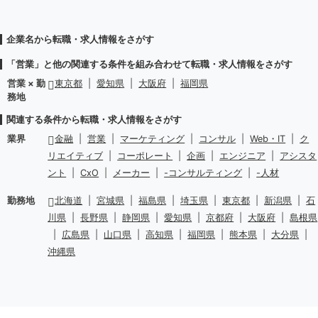
企業名から転職・求人情報をさがす
「営業」と他の関連する条件を組み合わせて転職・求人情報をさがす
営業 × 勤
東京都
|
愛知県
|
大阪府
|
福岡県
務地
関連する条件から転職・求人情報をさがす
業界
金融
|
営業
|
マーケティング
|
コンサル
|
Web・IT
|
ク
リエイティブ
|
コーポレート
|
企画
|
エンジニア
|
アシスタ
ント
|
CxO
|
メーカー
|
-コンサルティング
|
-人材
勤務地
北海道
|
宮城県
|
福島県
|
埼玉県
|
東京都
|
新潟県
|
石
川県
|
長野県
|
静岡県
|
愛知県
|
京都府
|
大阪府
|
島根県
|
広島県
|
山口県
|
高知県
|
福岡県
|
熊本県
|
大分県
|
沖縄県