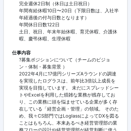
完全週休2日制（休日は土日祝日）
年間有給休暇10日〜20日（下限日数は、入社半
年経過後の付与日数となります）
年間休日日数122日
土日、祝日、年末年始休暇、育児休暇、介護休
暇、慶弔休暇、生理休暇
仕事内容
?募集ポジションについて（チームのビジョ
ン・体制・募集背景 ）
2022年4月に17億円シリーズAラウンドの調達
を実現したログラスは、前年比3倍以上成長を
実現を目指しています。 未だにスプレッドシー
トやExcelを利用した煩雑な業務が残存してお
り、この業務に頭を悩ませている企業が多く存
在している「経営企画・管理」の領域。 そのた
め、我々CS部門ではLoglassによってDXを図る
ことはもちろん、本来あるべき経営管理部の業
務フローの設計や経営管理部が経営判断に使う