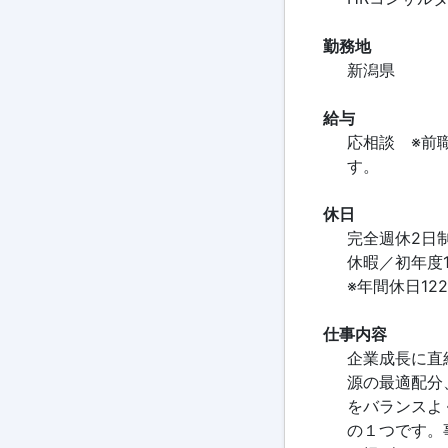
勤務地
新潟県
給与
応相談 ※前
す。
休日
完全週休2
休暇／初年度
※年間休日12
仕事内容
企業成長に直
源の最適配分
をバランスよ
の１つです。