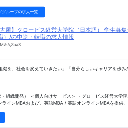
ググループの求人一覧
名古屋】グロービス経営大学院（日本語） 学生募
職）/の中途・転職の求人情報
＆A,SaaS
組織を、社会を変えていきたい」「自分らしいキャリアを歩み
織開発） ＜個人向けサービス＞ ・グロービス経営大学院 https://
オンラインMBAおよび、英語MBA / 英語オンラインMBAを提