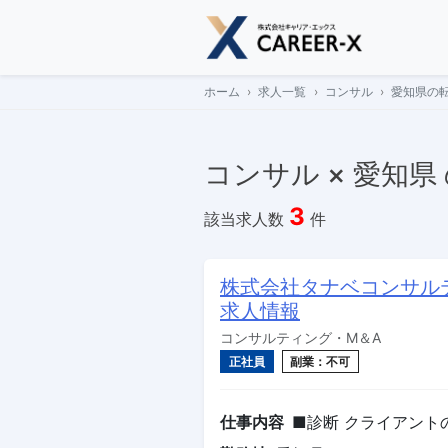
Skip
to
content
ホーム
求人一覧
コンサル
愛知県の
コンサル × 愛知県
3
該当求人数
件
株式会社タナベコンサル
求人情報
コンサルティング・M＆A
正社員
副業：不可
仕事内容
■診断 クライアント