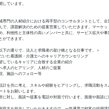
開しています。
域専門の人材紹介における両手型のコンサルタントとして、企
んで、課題解決のための提案営業していただきます。マーケッ
め、利他性と主体性の高いメンバーと共に、サービス拡大や事
とができます。
以下の通りで、法人と求職者の架け橋となる仕事です。＞
だいた看護師・介護士へのキャリアカウンセリング
望しているキャリアに合致する企業の紹介
へ求人のヒアリング、人材のご提案
院、施設へのフォロー等
設計を共に考え、スキルや経験をヒアリングし、求職活動をス
ートをお願いします。
所に対し、面談〜提案を電話や対面で行います。面接や面談に
所双方を担当していただきますので、一気通貫で顧客の採用課