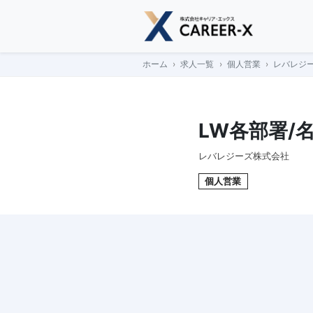
Skip
to
content
ホーム
求人一覧
個人営業
レバレジー
LW各部署/
レバレジーズ株式会社
個人営業