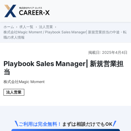
Skip
to
content
ホーム
求人一覧
法人営業
株式会社Magic Moment / Playbook Sales Manager| 新規営業担当の中途・転
職の求人情報
掲載日: 2025年4月4日
Playbook Sales Manager| 新規営業担
当
株式会社Magic Moment
法人営業
ご利用は完全無料！
まずは相談だけでもOK