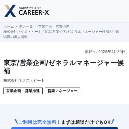
Skip
to
content
ホーム
求人一覧
営業企画・営業推進
株式会社ネクストビート / 東京/営業企画/ゼネラルマネージャー候補の中途・
転職の求人情報
掲載日: 2025年4月30日
東京/営業企画/ゼネラルマネージャー候
補
株式会社ネクストビート
営業企画・営業推進
営業マネージャー
ご利用は完全無料！
まずは相談だけでもOK