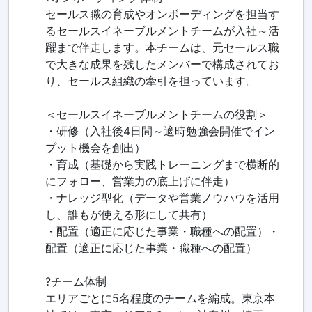
セールス職の育成やオンボーディングを担当す
るセールスイネーブルメントチームが入社～活
躍まで伴走します。本チームは、元セールス職
で大きな成果を残したメンバーで構成されてお
り、セールス組織の牽引を担っています。
＜セールスイネーブルメントチームの役割＞
・研修（入社後4日間～適時勉強会開催でイン
プット機会を創出）
・育成（基礎から実践トレーニングまで横断的
にフォロー、営業力の底上げに伴走）
・ナレッジ型化（データや営業ノウハウを活用
し、誰もが使える形にして共有）
・配置（適正に応じた事業・職種への配置）・
配置（適正に応じた事業・職種への配置）
?チーム体制
エリアごとに5名程度のチームを編成。東京本