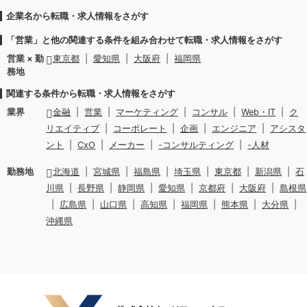
企業名から転職・求人情報をさがす
「営業」と他の関連する条件を組み合わせて転職・求人情報をさがす
営業 × 勤
東京都
|
愛知県
|
大阪府
|
福岡県
務地
関連する条件から転職・求人情報をさがす
業界
金融
|
営業
|
マーケティング
|
コンサル
|
Web・IT
|
ク
リエイティブ
|
コーポレート
|
企画
|
エンジニア
|
アシスタ
ント
|
CxO
|
メーカー
|
-コンサルティング
|
-人材
勤務地
北海道
|
宮城県
|
福島県
|
埼玉県
|
東京都
|
新潟県
|
石
川県
|
長野県
|
静岡県
|
愛知県
|
京都府
|
大阪府
|
島根県
|
広島県
|
山口県
|
高知県
|
福岡県
|
熊本県
|
大分県
|
沖縄県