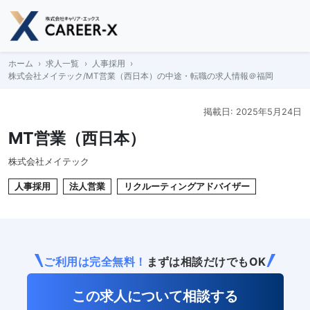
Skip
to
content
ホーム
求人一覧
人事採用
株式会社メイテック/MT営業（西日本）の中途・転職の求人情報＠福岡
掲載日: 2025年5月24日
MT営業（西日本）
株式会社メイテック
人事採用
法人営業
リクルーティングアドバイザー
ご利用は完全無料！
まずは相談だけでもOK
この求人について相談する