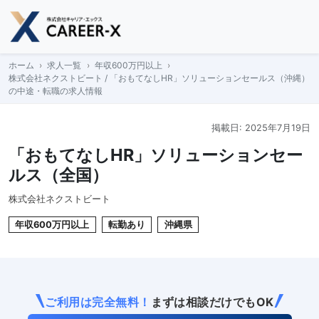
Skip
to
content
ホーム
求人一覧
年収600万円以上
株式会社ネクストビート / 「おもてなしHR」ソリューションセールス（沖縄）
の中途・転職の求人情報
掲載日: 2025年7月19日
「おもてなしHR」ソリューションセー
ルス（全国）
株式会社ネクストビート
年収600万円以上
転勤あり
沖縄県
ご利用は完全無料！
まずは相談だけでもOK