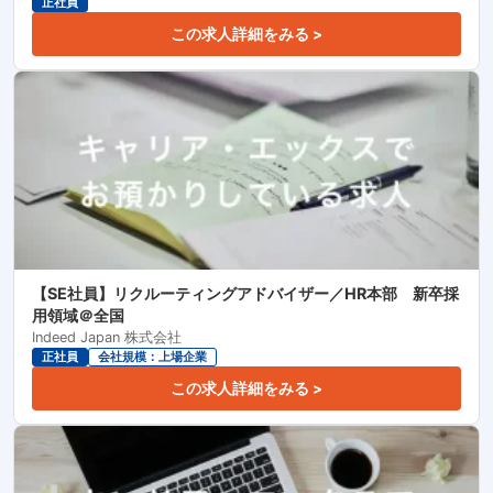
正社員
この求人詳細をみる >
【SE社員】リクルーティングアドバイザー／HR本部 新卒採
用領域＠全国
Indeed Japan 株式会社
正社員
会社規模：上場企業
この求人詳細をみる >