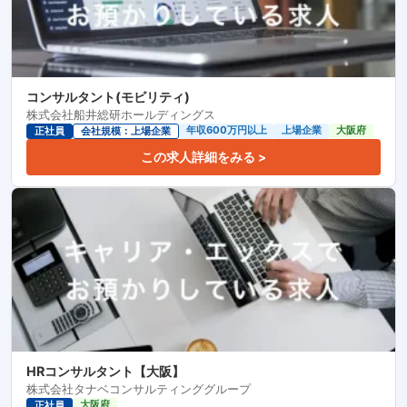
コンサルタント(モビリティ)
株式会社船井総研ホールディングス
年収600万円以上
上場企業
大阪府
正社員
会社規模：上場企業
この求人詳細をみる >
HRコンサルタント【大阪】
株式会社タナベコンサルティンググループ
大阪府
正社員