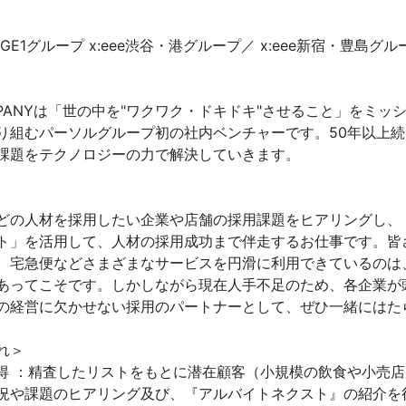
:eeeGE1グループ x:eee渋谷・港グループ／ x:eee新宿・豊島グル
OMPANYは「世の中を"ワクワク・ドキドキ"させること」をミ
り組むパーソルグループ初の社内ベンチャーです。50年以上
課題をテクノロジーの力で解決していきます。
どの人材を採用したい企業や店舗の採用課題をヒアリングし、「x
ト」を活用して、人材の採用成功まで伴走するお仕事です。皆
、宅急便などさまざまなサービスを円滑に利用できているのは
あってこそです。しかしながら現在人手不足のため、各企業が
の経営に欠かせない採用のパートナーとして、ぜひ一緒にはた
れ＞
得 ：精査したリストをもとに潜在顧客（小規模の飲食や小売
況や課題のヒアリング及び、『アルバイトネクスト』の紹介を