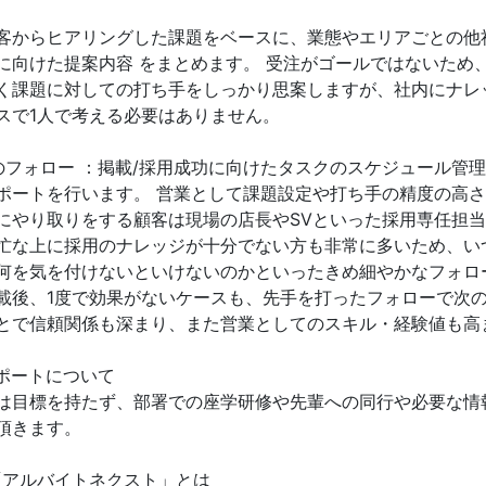
顧客からヒアリングした課題をベースに、業態やエリアごとの他
に向けた提案内容 をまとめます。 受注がゴールではないため
く課題に対しての打ち手をしっかり思案しますが、社内にナレ
スで1人で考える必要はありません。
のフォロー ：掲載/採用成功に向けたタスクのスケジュール管
ポートを行います。 営業として課題設定や打ち手の精度の高
にやり取りをする顧客は現場の店長やSVといった採用専任担
忙な上に採用のナレッジが十分でない方も非常に多いため、い
何を気を付けないといけないのかといったきめ細やかなフォロ
載後、1度で効果がないケースも、先手を打ったフォローで次
とで信頼関係も深まり、また営業としてのスキル・経験値も高
ポートについて
は目標を持たず、部署での座学研修や先輩への同行や必要な情
頂きます。
」「アルバイトネクスト」とは