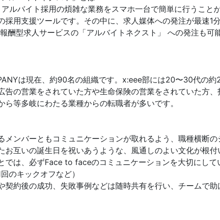
」は、アルバイト採用の煩雑な業務をスマホ一台で簡単に行うこと
の採用支援ツールです。その中に、求人媒体への発注が最速1
果報酬型求人サービスの「アルバイトネクスト」 への発注も可
OMPANYは現在、約90名の組織です。x:eee部には20〜30代の
広告の営業をされていた方や生命保険の営業をされていた方、
から等多岐にわたる業種からの転職者が多いです。
るメンバーともコミュニケーションが取れるよう、職種横断の
たお互いの誕生日を祝いあうような、風通しのよい文化が根付
では、必ずFace to faceのコミュニケーションを大切にし
1回のキックオフなど）
や契約後の成功、失敗事例などは随時共有を行い、チームで助