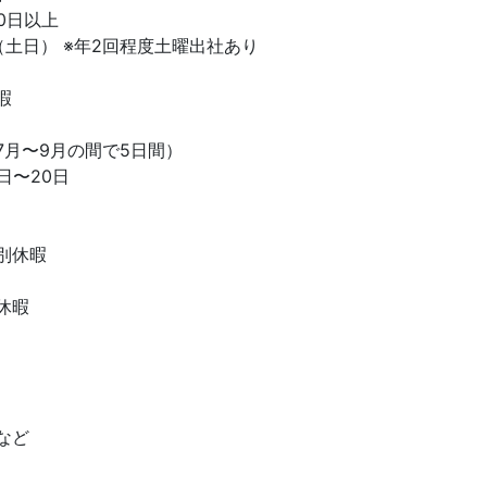
0日以上
（土日） ※年2回程度土曜出社あり
暇
7月〜9月の間で5日間）
日〜20日
別休暇
休暇
など