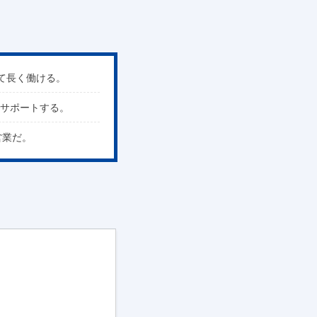
て長く働ける。
でサポートする。
営業だ。