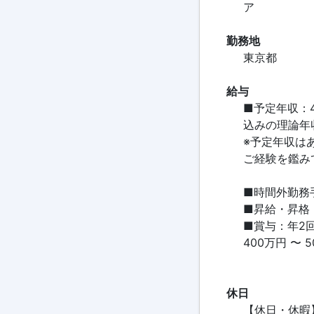
ア
勤務地
東京都
給与
■予定年収：4
込みの理論年
※予定年収は
ご経験を鑑み
■時間外勤務
■昇給・昇格
■賞与：年2回
400万円 〜 
休日
【休日・休暇