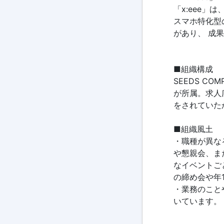
「x:eee
スマホ特化型
があり、 成
■組織構成
SEEDS C
が所属。求人
をされていた
■組織風土
・職種が異な
や懇親会、ま
なイベントごと
の締め会や年
・業務のこと
いています。