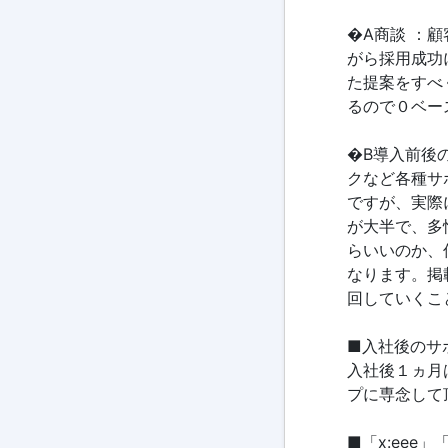
�A商談 ：
がら採用成功
た提案をすべ
るので０ベー
�B導入前後
クなど各種サ
ですが、実際
が大半で、多
らいいのか、
なります。掲
回していくこ
■入社後のサ
入社後１ヵ月
プに専念して
■「x:eee