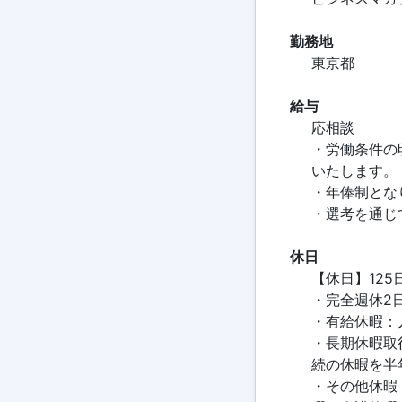
勤務地
東京都
給与
応相談
・労働条件の
いたします。
・年俸制とな
・選考を通じ
休日
【休日】125
・完全週休2
・有給休暇：
・長期休暇取
続の休暇を半
・その他休暇