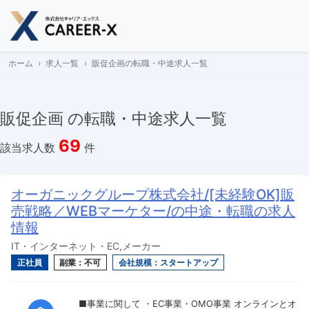
Skip
to
content
ホーム
求人一覧
販促企画の転職・中途求人一覧
販促企画 の転職・中途求人一覧
69
該当求人数
件
オーガニックグループ株式会社/[未経験OK]販
売戦略／WEBマーケター/の中途・転職の求人
情報
IT・インターネット・EC,メーカー
正社員
副業：不可
会社規模：スタートアップ
■事業に関して ・EC事業・OMO事業 オンラインとオ