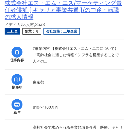
株式会社エス・エム・エス/マーケティング責
任者候補 [ キャリア事業共通 ]/の中途・転職
の求人情報
メディカル,人材,SaaS
正社員
副業：可
会社規模：上場企業
?事業内容 【株式会社エス・エム・エスについて】
「高齢社会に適した情報インフラを構築することで
仕事内容
人々の…
東京都
勤務地
810〜1100万円
給与
高齢社会で求められる事業領域を介護、医療、キャリ