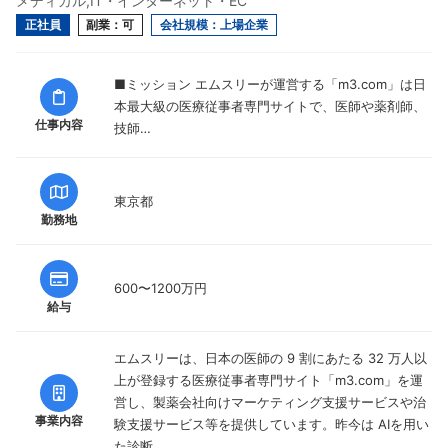
メディカル,IT・インターネット・EC
正社員
副業：可
会社規模：上場企業
■ミッション エムスリーが運営する「m3.com」は日
本最大級の医療従事者専門サイトで、医師や薬剤師、
仕事内容
技師…
東京都
勤務地
600〜1200万円
給与
エムスリーは、日本の医師の 9 割にあたる 32 万人以
上が登録する医療従事者専門サイト「m3.com」を運
営し、製薬会社向けマーケティング支援サービスや治
事業内容
験支援サービス等を提供しています。昨今は AIを用い
た診断…