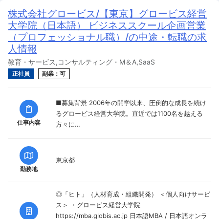
株式会社グロービス/【東京】グロービス経営
大学院（日本語） ビジネススクール企画営業
（プロフェッショナル職）/の中途・転職の求
人情報
教育・サービス,コンサルティング・M＆A,SaaS
正社員
副業：可
■募集背景 2006年の開学以来、圧倒的な成長を続け
るグロービス経営大学院。直近では1100名を越える
仕事内容
方々に…
東京都
勤務地
◎「ヒト」（人材育成・組織開発） ＜個人向けサービ
ス＞ ・グロービス経営大学院
https://mba.globis.ac.jp 日本語MBA / 日本語オンラ