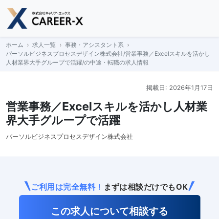
Skip
to
content
ホーム
求人一覧
事務・アシスタント系
パーソルビジネスプロセスデザイン株式会社/営業事務／Excelスキルを活かし
人材業界大手グループで活躍/の中途・転職の求人情報
掲載日: 2026年1月17日
営業事務／Excelスキルを活かし人材業
界大手グループで活躍
パーソルビジネスプロセスデザイン株式会社
ご利用は完全無料！
まずは相談だけでもOK
この求人について相談する