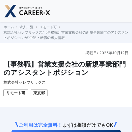
Skip
to
content
ホーム
求人一覧
リモート可
株式会社セレブリックス/【事務職】営業支援会社の新規事業部門のアシスタン
トポジション/の中途・転職の求人情報
掲載日: 2025年10月12日
【事務職】営業支援会社の新規事業部門
のアシスタントポジション
株式会社セレブリックス
リモート可
東京都
ご利用は完全無料！
まずは相談だけでもOK