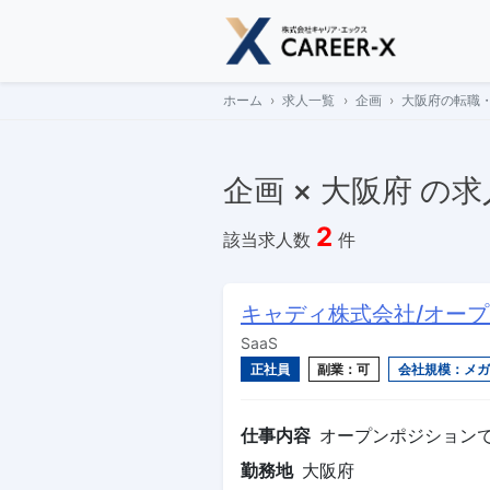
Skip
to
content
ホーム
求人一覧
企画
大阪府の転職
企画 × 大阪府 の
2
該当求人数
件
キャディ株式会社/オー
SaaS
正社員
副業：可
会社規模：メガ
仕事内容
オープンポジション
勤務地
大阪府