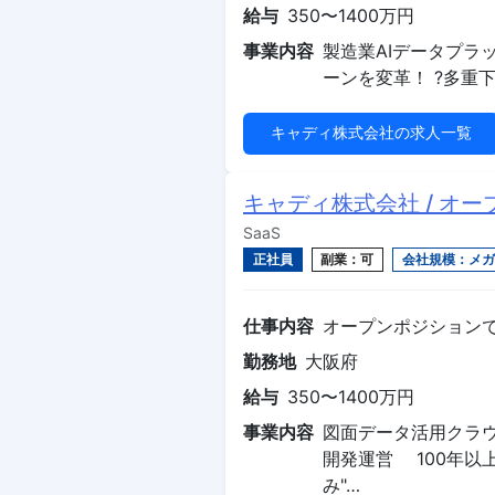
給与
350〜1400万円
事業内容
製造業AIデータプラ
ーンを変革！ ?多重
キャディ株式会社の求人一覧
キャディ株式会社 / オ
SaaS
正社員
副業：可
会社規模：メガ
仕事内容
オープンポジション
勤務地
大阪府
給与
350〜1400万円
事業内容
図面データ活用クラウド『
開発運営 100年以
み"…