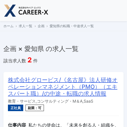
Skip
to
content
ホーム
求人一覧
企画
愛知県の転職・中途求人一覧
企画 × 愛知県 の求人一覧
2
該当求人数
件
株式会社グロービス/《名古屋》法人研修オ
ペレーションマネジメント（PMO）（エキ
スパート職）/の中途・転職の求人情報
教育・サービス,コンサルティング・M＆A,SaaS
正社員
副業：可
仕事内容
私たちの使命は、「未来を創る人・組織を、