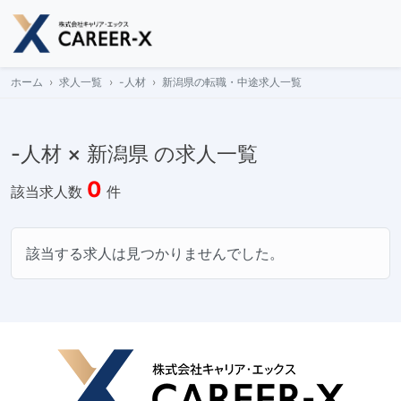
Skip
to
content
ホーム
求人一覧
-人材
新潟県の転職・中途求人一覧
-人材 × 新潟県 の求人一覧
0
該当求人数
件
該当する求人は見つかりませんでした。