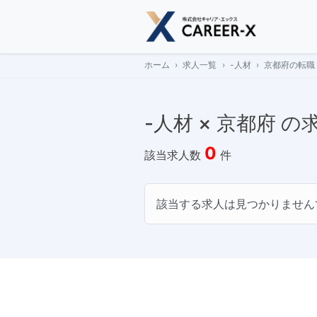
Skip
to
content
ホーム
求人一覧
-人材
京都府の転職
-人材 × 京都府 
0
該当求人数
件
該当する求人は見つかりません