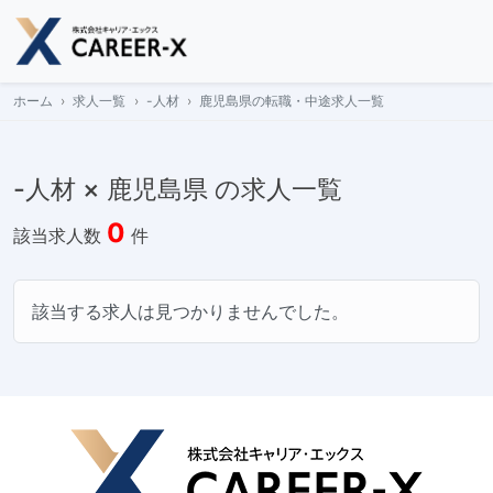
Skip
to
content
ホーム
求人一覧
-人材
鹿児島県の転職・中途求人一覧
-人材 × 鹿児島県 の求人一覧
0
該当求人数
件
該当する求人は見つかりませんでした。