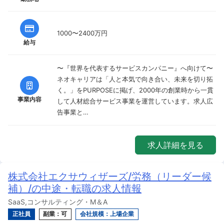
1000〜2400万円
給与
〜『世界を代表するサービスカンパニー』へ向けて〜
ネオキャリアは「人と本気で向き合い、未来を切り拓
く。」をPURPOSEに掲げ、2000年の創業時から一貫
事業内容
して人材総合サービス事業を運営しています。求人広
告事業と…
求人詳細を見る
株式会社エクサウィザーズ/労務（リーダー候
補）/の中途・転職の求人情報
SaaS,コンサルティング・M＆A
正社員
副業：可
会社規模：上場企業