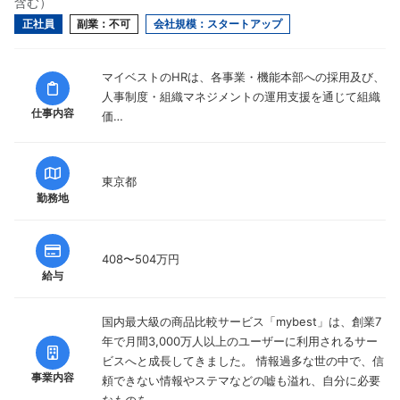
含む）
正社員
副業：不可
会社規模：スタートアップ
マイベストのHRは、各事業・機能本部への採用及び、
人事制度・組織マネジメントの運用支援を通じて組織
仕事内容
価…
東京都
勤務地
408〜504万円
給与
国内最大級の商品比較サービス「mybest」は、創業7
年で月間3,000万人以上のユーザーに利用されるサー
ビスへと成長してきました。 情報過多な世の中で、信
事業内容
頼できない情報やステマなどの嘘も溢れ、自分に必要