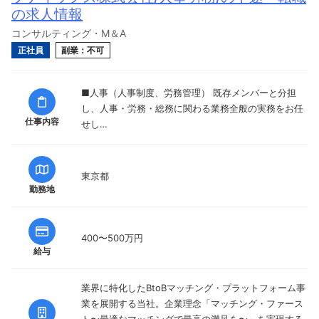
の求人情報
コンサルティング・M＆A
正社員
副業：不可
■人事（人事制度、労務管理） 既存メンバーと分担
し、人事・労務・総務に関わる業務全般の実務をお任
仕事内容
せし…
東京都
勤務地
400〜500万円
給与
業界に特化したBtoBマッチング・プラットフォーム事
業を展開する当社。企業理念「マッチング・ファース
ト〜最適なマッチングで最高の満足を〜」を実現する