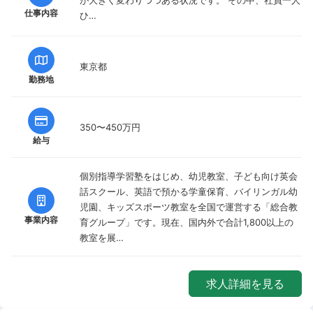
仕事内容
ひ…
東京都
勤務地
350〜450万円
給与
個別指導学習塾をはじめ、幼児教室、子ども向け英会
話スクール、英語で預かる学童保育、バイリンガル幼
児園、キッズスポーツ教室を全国で運営する「総合教
事業内容
育グループ」です。現在、国内外で合計1,800以上の
教室を展…
求人詳細を見る