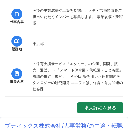
今後の事業成長や上場を見据え、人事・労務領域をご
担当いただくメンバーを募集します。 事業規模・業容
仕事内容
拡…
東京都
勤務地
・保育支援サービス「ルクミー」の企画、開発、販
売、運営。 ・「スマート保育園・幼稚園・こども園」
構想の推進・展開。 ・AIやIoT等を用いた保育関連テ
事業内容
クノロジーの研究開発 ユニファは、保育・育児関連の
社会課…
求人詳細を見る
ブティックス株式会社/人事労務/の中途・転職