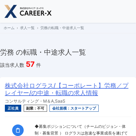
Skip
to
content
ホーム
求人一覧
労務の転職・中途求人一覧
労務 の転職・中途求人一覧
57
該当求人数
件
株式会社ログラス/【コーポレート】労務／プ
レイヤー/の中途・転職の求人情報
コンサルティング・M＆A,SaaS
正社員
副業：不可
会社規模：スタートアップ
◆募集ポジションについて（チームのビジョン・体
制・募集背景 ） ログラスは急速な事業成長を遂げて