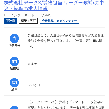
株式会社データX/労務担当 リーダー候補/の中
途・転職の求人情報
IT・インターネット・EC,SaaS
正社員
副業：不可
会社規模：メガベンチャー
労務担当して、入退社手続きや給与計算など労務管理
業務を全般を行って頂きます。 【仕事内容】 ■お願
仕事内容
いし…
東京都
勤務地
360万円
給与
【データXについて】 弊社は『スマートデータ社会の
実現』をミッションに掲げ、 データを軸に事業を展開