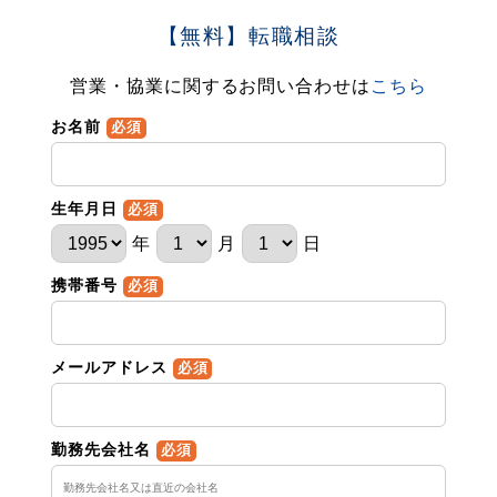
【無料】転職相談
営業・協業に関するお問い合わせは
こちら
お名前
必須
生年月日
必須
年
月
日
携帯番号
必須
メールアドレス
必須
勤務先会社名
必須