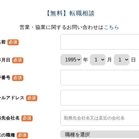
【無料】転職相談
営業・協業に関するお問い合わせは
こちら
名前
必須
年
月
日
年月日
必須
帯番号
必須
ールアドレス
必須
務先会社名
必須
在の職種
必須