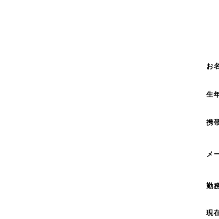
お
生
携
メ
勤
現