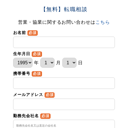
【無料】転職相談
営業・協業に関するお問い合わせは
こちら
お名前
必須
生年月日
必須
年
月
日
携帯番号
必須
メールアドレス
必須
勤務先会社名
必須