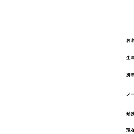
お
生
携
メ
勤
現