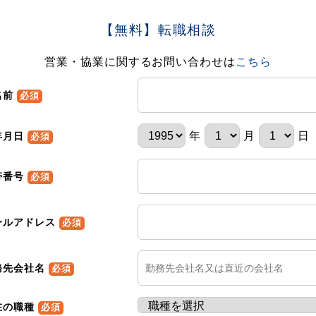
【無料】転職相談
営業・協業に関するお問い合わせは
こちら
名前
必須
年
月
日
年月日
必須
帯番号
必須
ールアドレス
必須
務先会社名
必須
在の職種
必須