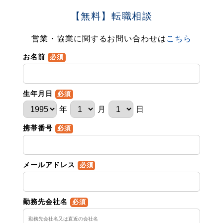
【無料】転職相談
営業・協業に関するお問い合わせは
こちら
お名前
必須
生年月日
必須
年
月
日
携帯番号
必須
メールアドレス
必須
勤務先会社名
必須