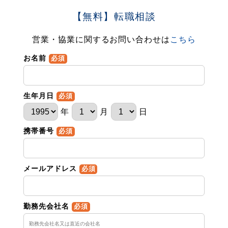
【無料】転職相談
営業・協業に関するお問い合わせは
こちら
お名前
必須
生年月日
必須
年
月
日
携帯番号
必須
メールアドレス
必須
勤務先会社名
必須