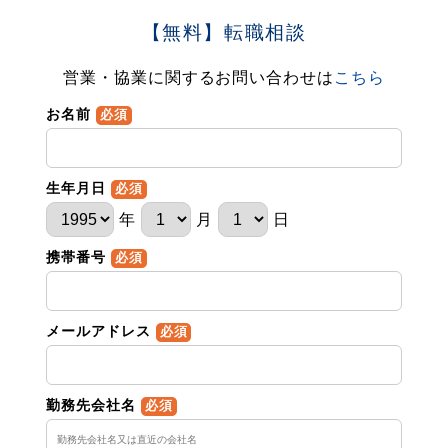
【無料】転職相談
営業・協業に関するお問い合わせは
こちら
お名前
必須
生年月日
必須
年
月
日
携帯番号
必須
メールアドレス
必須
勤務先会社名
必須