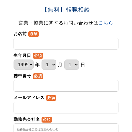
【無料】転職相談
営業・協業に関するお問い合わせは
こちら
お名前
必須
生年月日
必須
年
月
日
携帯番号
必須
メールアドレス
必須
勤務先会社名
必須