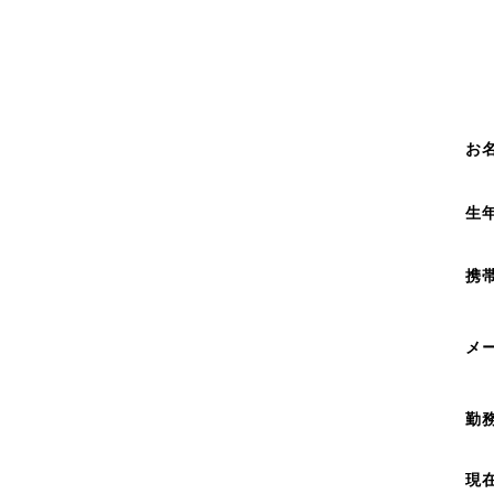
お
生
携
メ
勤
現