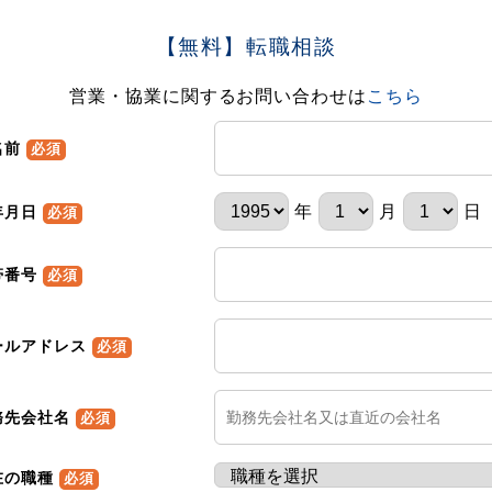
【無料】転職相談
営業・協業に関するお問い合わせは
こちら
名前
必須
年
月
日
年月日
必須
帯番号
必須
ールアドレス
必須
務先会社名
必須
在の職種
必須