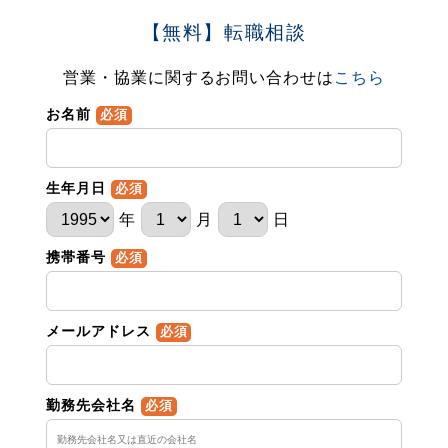
【無料】転職相談
営業・協業に関するお問い合わせは
こちら
お名前
必須
生年月日
必須
年
月
日
携帯番号
必須
メールアドレス
必須
勤務先会社名
必須