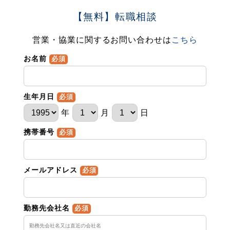
【無料】転職相談
営業・協業に関するお問い合わせは
こちら
お名前
必須
生年月日
必須
年
月
日
携帯番号
必須
メールアドレス
必須
勤務先会社名
必須