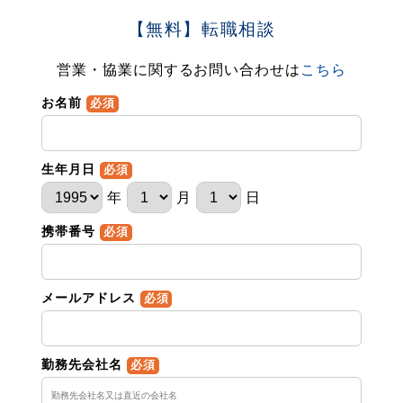
【無料】転職相談
営業・協業に関するお問い合わせは
こちら
お名前
必須
生年月日
必須
年
月
日
携帯番号
必須
メールアドレス
必須
勤務先会社名
必須