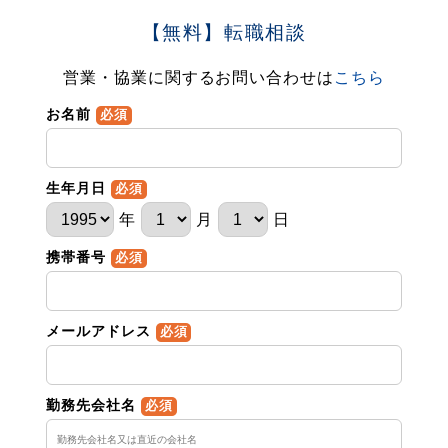
【無料】転職相談
営業・協業に関するお問い合わせは
こちら
お名前
必須
生年月日
必須
年
月
日
携帯番号
必須
メールアドレス
必須
勤務先会社名
必須